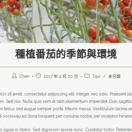
種植番茄的季節與環境
Chen
2017 年 2 月 20 日
Tips
/
未分類
r sit amet, consectetur adipiscing elit. Integer nec odio. Praesent li
m. Sed nisi. Nulla quis sem at nibh elementum imperdiet. Duis sagitti
c tellus sed augue semper porta. Mauris massa. Vestibulum lacinia ar
iti sociosqu ad litora torquent per conubia nostra, per inceptos himen
 ligula in libero. Sed dignissim lacinia nunc. Curabitur tortor. Pellent