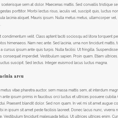
scelerisque sem at dolor. Maecenas mattis. Sed convallis tristique se
gestas porttitor. Morbi lectus risus, iaculis vel, suscipit quis, luctus n
gula lacinia aliquet. Mauris ipsum. Nulla metus metus, ullamcorper vel, 
.
 condimentum velit. Class aptent taciti sociosqu ad litora torquent p
ptos himenaeos. Nam nec ante. Sed lacinia, urna non tincidunt mattis, 
a cursus ipsum ante quis turpis. Nulla facilisi. Ut fringilla. Suspendiss
lus consequat imperdiet. Vestibulum sapien. Proin quam. Etiam ultrices
uctus suscipit. Sed lectus. Integer euismod lacus luctus magna.
acinia arcu
 metus vitae pharetra auctor, sem massa mattis sem, at interdum mag
 ante ipsum primis in faucibus orci luctus et ultrices posuere cubilia
 dui. Praesent blandit dolor. Sed non quam. In vel mi sit amet augue 
 in ipsum sit amet pede facilisis laoreet. Donec lacus nunc, viverra ne
e. Vestibulum tincidunt malesuada tellus. Ut ultrices ultrices enim. Cur