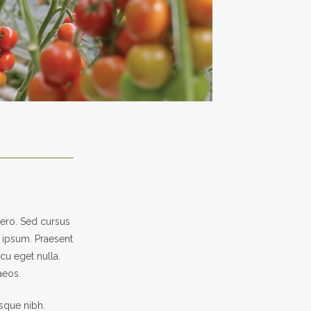
bero. Sed cursus
s ipsum. Praesent
cu eget nulla.
aeos.
esque nibh.