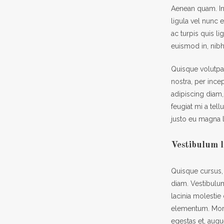
Aenean quam. In 
ligula vel nunc e
ac turpis quis li
euismod in, nibh
Quisque volutpat
nostra, per ince
adipiscing diam, 
feugiat mi a tel
justo eu magna l
Vestibulum l
Quisque cursus,
diam. Vestibulum
lacinia molestie
elementum. Morbi
egestas et, augu