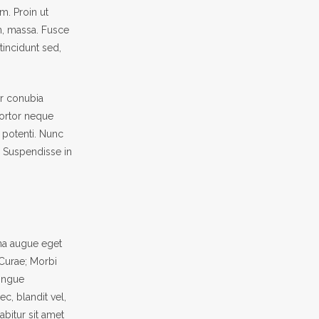
m. Proin ut
on, massa. Fusce
tincidunt sed,
er conubia
tortor neque
e potenti. Nunc
. Suspendisse in
na augue eget
 Curae; Morbi
congue
c, blandit vel,
abitur sit amet