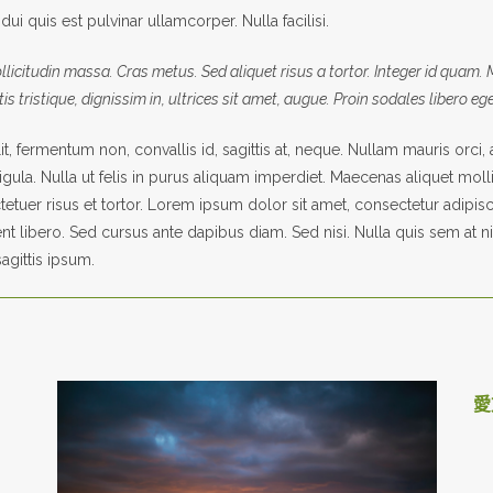
dui quis est pulvinar ullamcorper. Nulla facilisi.
ollicitudin massa. Cras metus. Sed aliquet risus a tortor. Integer id quam.
tis tristique, dignissim in, ultrices sit amet, augue. Proin sodales libero eg
t, fermentum non, convallis id, sagittis at, neque. Nullam mauris orci, al
, ligula. Nulla ut felis in purus aliquam imperdiet. Maecenas aliquet molli
tuer risus et tortor. Lorem ipsum dolor sit amet, consectetur adipisci
nt libero. Sed cursus ante dapibus diam. Sed nisi. Nulla quis sem at
agittis ipsum.
愛