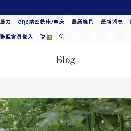
農力
CNC精密銑床/車床
農業機具
最新消息
聯盟會員登入
0
Blog