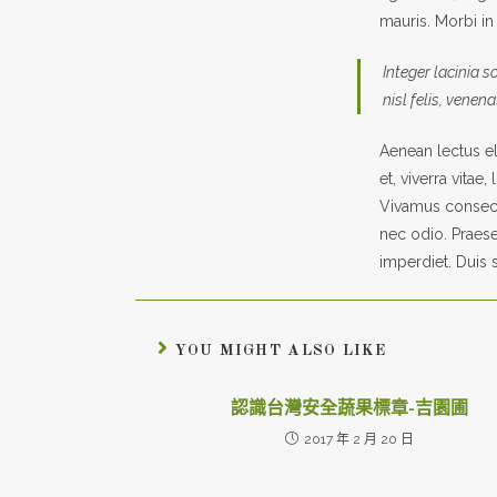
mauris. Morbi in 
Integer lacinia s
nisl felis, venena
Aenean lectus eli
et, viverra vitae
Vivamus consecte
nec odio. Praese
imperdiet. Duis s
YOU MIGHT ALSO LIKE
認識台灣安全蔬果標章-吉園圃
2017 年 2 月 20 日