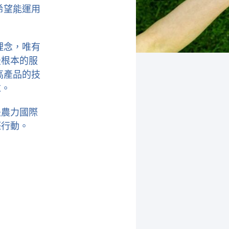
希望能運用
。
理念，唯有
最根本的服
高產品的技
求。
是農力國際
際行動。