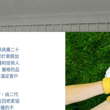
隊具備二十
業於車銑加
備和技術人
 嚴格的品
，滿足客戶
術，由二代
在回老家協
收穫的不