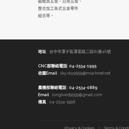
鍛模具五金、日用五金、
整合加工各式五金零件
組合等。
地址
: 台中市潭子區潭富路二段81巷46號
CNC部聯絡電話: 04-2534-1995
收圖Email
:
sky.sky9959@msa.hinet.net
農機部聯絡電話
: 04-2534-0889
Email
:
longlived9959@gmail.com
傳真
: 04-2534-1996
Privacy & Cookies
Terms & Condi