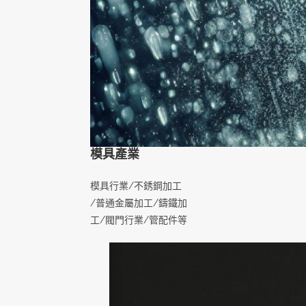
模具產業
模具行業/不銹鋼加工
/普通金屬加工/鑄鐵加
工/閥門行業/管配件等