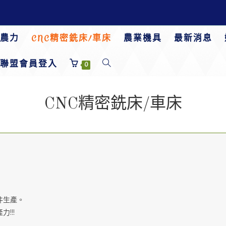
農力
CNC精密銑床/車床
農業機具
最新消息
聯盟會員登入
Toggle
0
website
CNC精密銑床/車床
search
件生產。
!!!