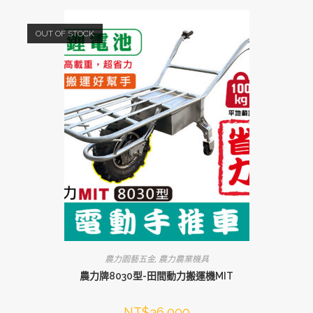
OUT OF STOCK
農力園藝五金
,
農力農業機具
農力牌8030型-田間動力搬運機MIT
NT$
36,000