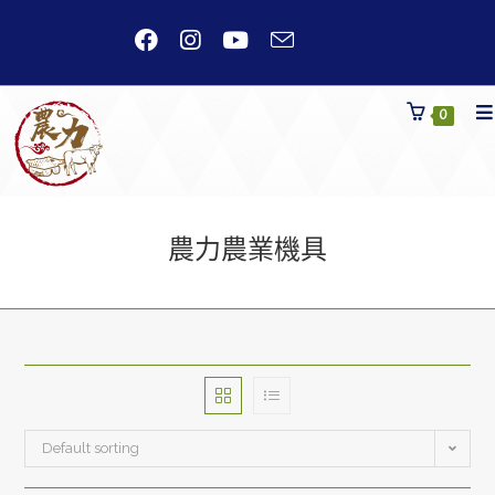
Skip
to
content
0
農力農業機具
Default sorting