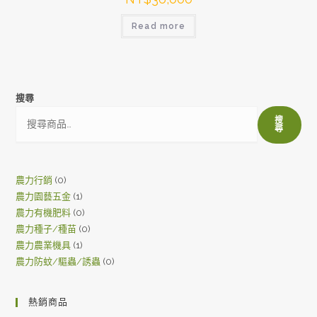
Read more
搜尋
搜
尋
0
農力行銷
0
1
農力園藝五金
1
products
0
農力有機肥料
0
product
0
農力種子/種苗
0
products
1
農力農業機具
1
products
0
農力防蚊/驅蟲/誘蟲
0
product
products
熱銷商品